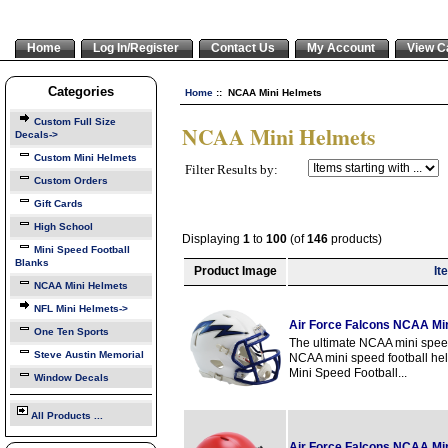
Home
Log In/Register
Contact Us
My Account
View C
Categories
Home
:: NCAA Mini Helmets
Custom Full Size
NCAA Mini Helmets
Decals->
Custom Mini Helmets
Filter Results by:
Custom Orders
Gift Cards
High School
Displaying
1
to
100
(of
146
products)
Mini Speed Football
Blanks
Product Image
It
NCAA Mini Helmets
NFL Mini Helmets->
Air Force Falcons NCAA Mi
One Ten Sports
The ultimate NCAA mini speed 
Steve Austin Memorial
NCAA mini speed football hel
Mini Speed Football...
Window Decals
All Products ...
Air Force Falcons NCAA Mi