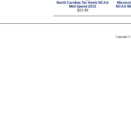
North Carolina Tar Heels NCAA
Mississi
Mini Speed 2015
NCAA Mi
$21.99
Copyright ©