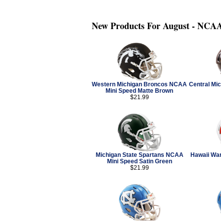
New Products For August - NCAA
Western Michigan Broncos NCAA
Central M
Mini Speed Matte Brown
$21.99
Michigan State Spartans NCAA
Hawaii Wa
Mini Speed Satin Green
$21.99